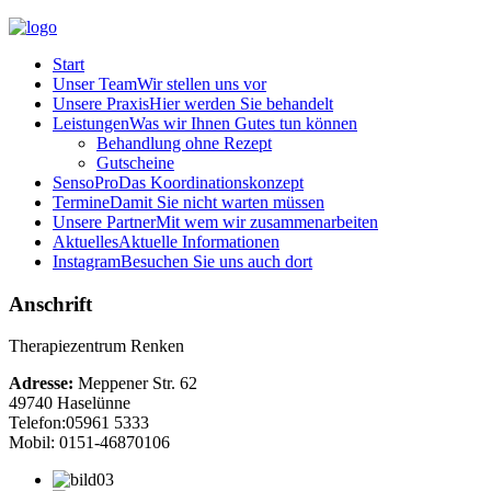
Start
Unser Team
Wir stellen uns vor
Unsere Praxis
Hier werden Sie behandelt
Leistungen
Was wir Ihnen Gutes tun können
Behandlung ohne Rezept
Gutscheine
SensoPro
Das Koordinationskonzept
Termine
Damit Sie nicht warten müssen
Unsere Partner
Mit wem wir zusammenarbeiten
Aktuelles
Aktuelle Informationen
Instagram
Besuchen Sie uns auch dort
Anschrift
Therapiezentrum Renken
Adresse:
Meppener Str. 62
49740 Haselünne
Telefon:
05961 5333
Mobil: 0151-46870106